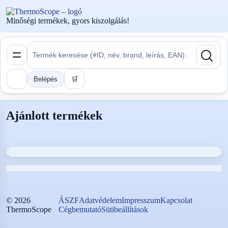
Minőségi termékek, gyors kiszolgálás!
Belépés
🛒
Ajánlott termékek
©
2026
ÁSZF
Adatvédelem
Impresszum
Kapcsolat
ThermoScope
Cégbemutató
Sütibeállítások