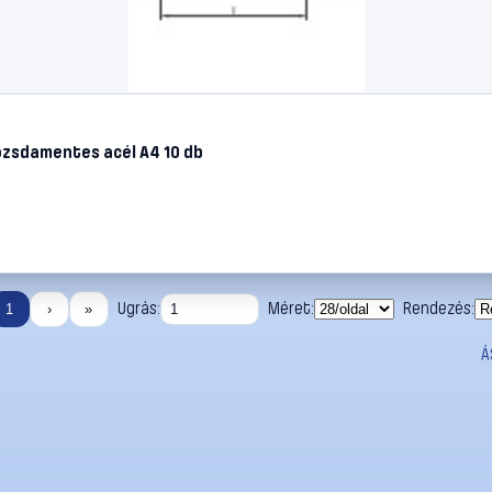
zsdamentes acél A4 10 db
Ugrás:
Méret:
Rendezés:
1
›
»
Á