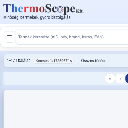
Minőségi termékek, gyors kiszolgálás!
1–1 / 1 találat
Összes törlése
Keresés: “#1785967” ✕
«
‹