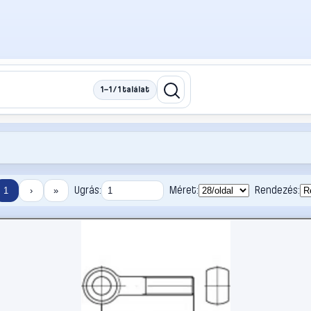
1–1 / 1 találat
Ugrás:
Méret:
Rendezés:
1
›
»