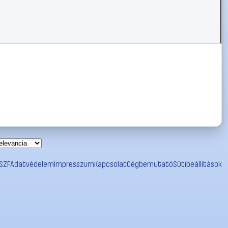
SZF
Adatvédelem
Impresszum
Kapcsolat
Cégbemutató
Sütibeállítások