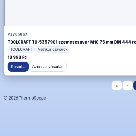
#1785967
TOOLCRAFT TO-5357901 szemescsavar M10 75 mm DIN 444 ro
TOOLCRAFT
Metrikus csavarok
18 990 Ft
Kosárba
Azonnali vásárlás
«
‹
©
2026
ThermoScope