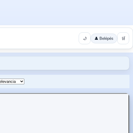
🌙
👤 Belépés
🛒