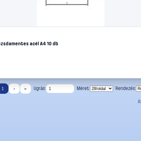
zsdamentes acél A4 10 db
Ugrás:
Méret:
Rendezés:
1
›
»
Á