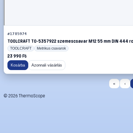
#1785974
TOOLCRAFT TO-5357922 szemescsavar M12 55 mm DIN 444 ro
TOOLCRAFT
Metrikus csavarok
23 990 Ft
Kosárba
Azonnali vásárlás
«
‹
©
2026
ThermoScope