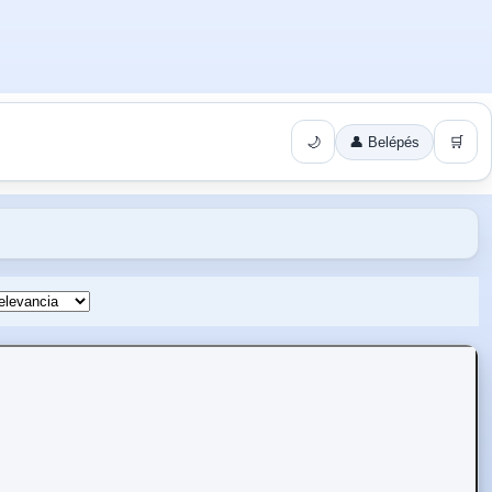
🌙
👤 Belépés
🛒