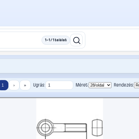
1–1 / 1 találat
Ugrás:
Méret:
Rendezés:
1
›
»