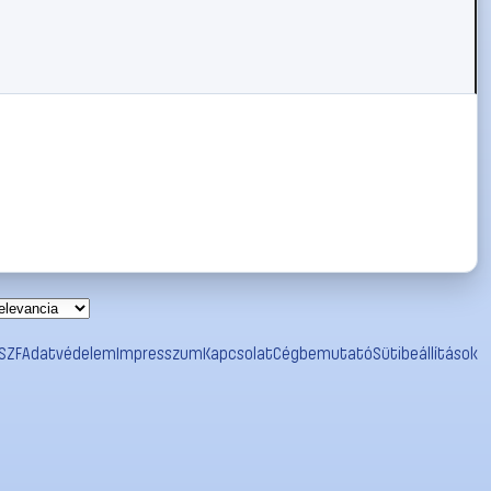
SZF
Adatvédelem
Impresszum
Kapcsolat
Cégbemutató
Sütibeállítások