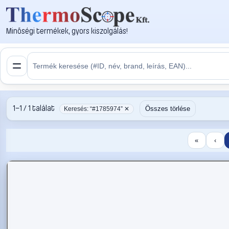
Minőségi termékek, gyors kiszolgálás!
1–1 / 1 találat
Összes törlése
Keresés: “#1785974” ✕
«
‹