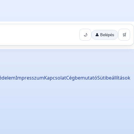
🌙
👤 Belépés
🛒
édelem
Impresszum
Kapcsolat
Cégbemutató
Sütibeállítások