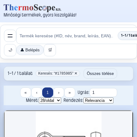
Minőségi termékek, gyors kiszolgálás!
1–1 / 1 tal
🌙
👤 Belépés
🛒
1–1 / 1 találat
Összes törlése
Keresés: “#1785985” ✕
Ugrás:
«
‹
1
›
»
Méret:
Rendezés: