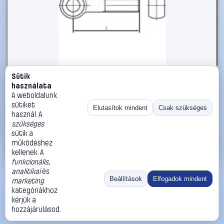
Sütik
#1785985
használata
TOOLCRAFT TO-5357955 szemescsavar M12 150 mm DIN
A weboldalunk
444 rozsdamentes acél A4 10 db
sütiket
Elutasítok mindent
Csak szükséges
használ. A
TOOLCRAFT
Metrikus csavarok
szükséges
37 990 Ft
sütik a
működéshez
Kosárba
Azonnali vásárlás
kellenek. A
funkcionális
,
analitikai
és
Ugrás:
«
‹
1
›
»
Beállítások
Elfogadok mindent
marketing
Méret:
Rendezés:
kategóriákhoz
kérjük a
©
2026
ÁSZF
Adatvédelem
Impresszum
Kapcsolat
hozzájárulásod.
ThermoScope
Cégbemutató
Sütibeállítások