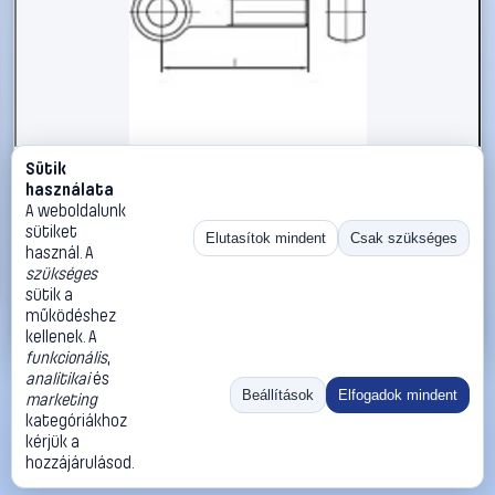
Sütik
#1785990
használata
TOOLCRAFT TO-5357970 szemescsavar M16 100 mm DIN
A weboldalunk
444 rozsdamentes acél A4
sütiket
Elutasítok mindent
Csak szükséges
használ. A
TOOLCRAFT
Metrikus csavarok
szükséges
7 290 Ft
sütik a
működéshez
Kosárba
Azonnali vásárlás
kellenek. A
funkcionális
,
analitikai
és
Ugrás:
«
‹
1
›
»
Beállítások
Elfogadok mindent
marketing
Méret:
Rendezés:
kategóriákhoz
kérjük a
©
2026
ÁSZF
Adatvédelem
Impresszum
Kapcsolat
hozzájárulásod.
ThermoScope
Cégbemutató
Sütibeállítások