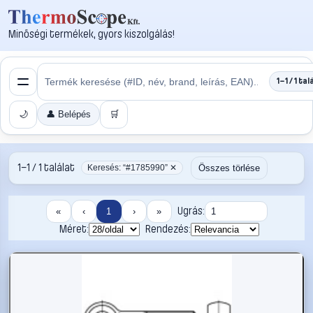
Minőségi termékek, gyors kiszolgálás!
1–1 / 1 tal
🌙
👤 Belépés
🛒
1–1 / 1 találat
Összes törlése
Keresés: “#1785990” ✕
Ugrás:
«
‹
1
›
»
Méret:
Rendezés: