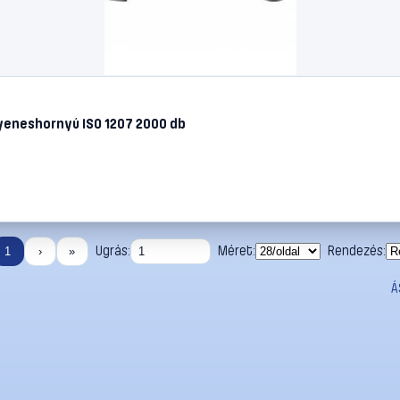
yeneshornyú ISO 1207 2000 db
Ugrás:
Méret:
Rendezés:
1
›
»
Á