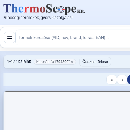
Minőségi termékek, gyors kiszolgálás!
1–1 / 1 találat
Összes törlése
Keresés: “#1794899” ✕
«
‹