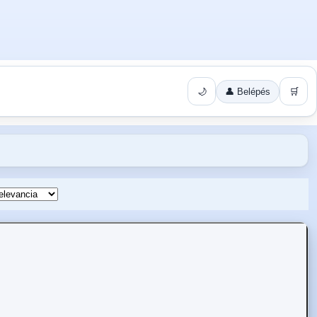
🌙
👤 Belépés
🛒