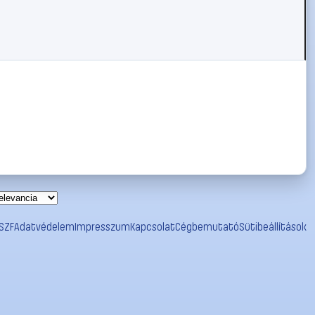
SZF
Adatvédelem
Impresszum
Kapcsolat
Cégbemutató
Sütibeállítások