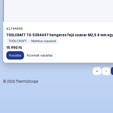
#1794899
TOOLCRAFT TO-5384697 hengeres fejű csavar M2,5 4 mm eg
TOOLCRAFT
Metrikus csavarok
15 990 Ft
Kosárba
Azonnali vásárlás
«
‹
©
2026
ThermoScope