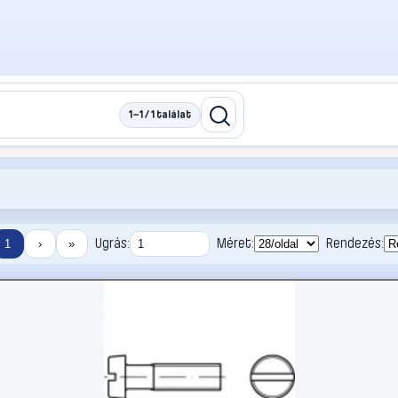
1–1 / 1 találat
Ugrás:
Méret:
Rendezés:
1
›
»