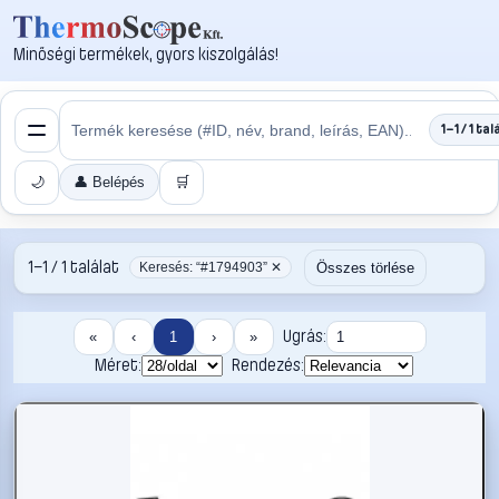
Minőségi termékek, gyors kiszolgálás!
1–1 / 1 tal
🌙
👤 Belépés
🛒
1–1 / 1 találat
Összes törlése
Keresés: “#1794903” ✕
Ugrás:
«
‹
1
›
»
Méret:
Rendezés: