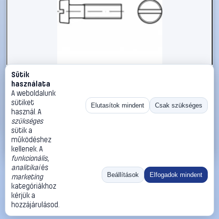
Sütik
#1794903
használata
TOOLCRAFT TO-5384709 hengeres fejű csavar M2,5 10
A weboldalunk
mm egyeneshornyú ISO 1207 2000 db
sütiket
Elutasítok mindent
Csak szükséges
használ. A
TOOLCRAFT
Metrikus csavarok
szükséges
14 990 Ft
sütik a
működéshez
Kosárba
Azonnali vásárlás
kellenek. A
funkcionális
,
analitikai
és
Ugrás:
«
‹
1
›
»
Beállítások
Elfogadok mindent
marketing
Méret:
Rendezés:
kategóriákhoz
kérjük a
©
2026
ÁSZF
Adatvédelem
Impresszum
Kapcsolat
hozzájárulásod.
ThermoScope
Cégbemutató
Sütibeállítások