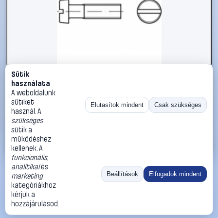
Sütik
#1794915
használata
TOOLCRAFT TO-5384745 hengeres fejű csavar M3 10 mm
A weboldalunk
egyeneshornyú ISO 1207 2000 db
sütiket
Elutasítok mindent
Csak szükséges
használ. A
TOOLCRAFT
Metrikus csavarok
szükséges
14 990 Ft
sütik a
működéshez
Kosárba
Azonnali vásárlás
kellenek. A
funkcionális
,
analitikai
és
Ugrás:
«
‹
1
›
»
Beállítások
Elfogadok mindent
marketing
Méret:
Rendezés:
kategóriákhoz
kérjük a
©
2026
ÁSZF
Adatvédelem
Impresszum
Kapcsolat
hozzájárulásod.
ThermoScope
Cégbemutató
Sütibeállítások