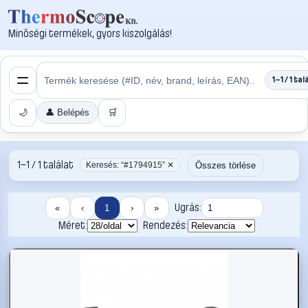
Minőségi termékek, gyors kiszolgálás!
1–1 / 1 tal
🌙
👤 Belépés
🛒
1–1 / 1 találat
Összes törlése
Keresés: “#1794915” ✕
Ugrás:
«
‹
1
›
»
Méret:
Rendezés: