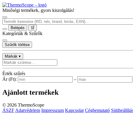
Minőségi termékek, gyors kiszolgálás!
Belépés
🛒
Kategóriák & Szűrők
Szűrők törlése
Márkák ▾
Érték szűrés
Ár (Ft):
–
Ajánlott termékek
©
2026
ThermoScope
ÁSZF
Adatvédelem
Impresszum
Kapcsolat
Cégbemutató
Sütibeállítá