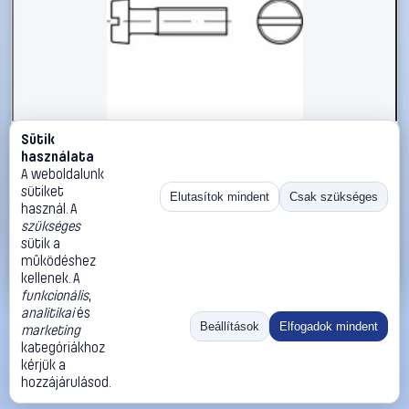
Sütik
#1794931
használata
TOOLCRAFT TO-5384793 hengeres fejű csavar M4 10 mm
A weboldalunk
egyeneshornyú ISO 1207 2000 db
sütiket
Elutasítok mindent
Csak szükséges
használ. A
TOOLCRAFT
Metrikus csavarok
szükséges
19 990 Ft
sütik a
működéshez
Kosárba
Azonnali vásárlás
kellenek. A
funkcionális
,
analitikai
és
Ugrás:
«
‹
1
›
»
Beállítások
Elfogadok mindent
marketing
Méret:
Rendezés:
kategóriákhoz
kérjük a
©
2026
ÁSZF
Adatvédelem
Impresszum
Kapcsolat
hozzájárulásod.
ThermoScope
Cégbemutató
Sütibeállítások