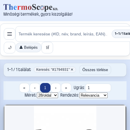
Minőségi termékek, gyors kiszolgálás!
1–1 / 1 tal
🌙
👤 Belépés
🛒
1–1 / 1 találat
Összes törlése
Keresés: “#1794931” ✕
Ugrás:
«
‹
1
›
»
Méret:
Rendezés: