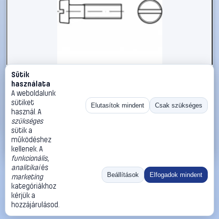
Sütik
#1794935
használata
TOOLCRAFT TO-5384805 hengeres fejű csavar M4 22 mm
A weboldalunk
egyeneshornyú ISO 1207 1000 db
sütiket
Elutasítok mindent
Csak szükséges
használ. A
TOOLCRAFT
Metrikus csavarok
szükséges
19 990 Ft
sütik a
működéshez
Kosárba
Azonnali vásárlás
kellenek. A
funkcionális
,
analitikai
és
Ugrás:
«
‹
1
›
»
Beállítások
Elfogadok mindent
marketing
Méret:
Rendezés:
kategóriákhoz
kérjük a
©
2026
ÁSZF
Adatvédelem
Impresszum
Kapcsolat
hozzájárulásod.
ThermoScope
Cégbemutató
Sütibeállítások