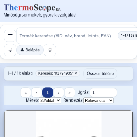
Minőségi termékek, gyors kiszolgálás!
1–1 / 1 tal
🌙
👤 Belépés
🛒
1–1 / 1 találat
Összes törlése
Keresés: “#1794935” ✕
Ugrás:
«
‹
1
›
»
Méret:
Rendezés: