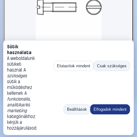
Sütik
#1794938
használata
TOOLCRAFT TO-5384814 hengeres fejű csavar M4 35 mm
A weboldalunk
egyeneshornyú ISO 1207 1000 db
sütiket
Elutasítok mindent
Csak szükséges
használ. A
TOOLCRAFT
Metrikus csavarok
szükséges
14 990 Ft
sütik a
működéshez
Kosárba
Azonnali vásárlás
kellenek. A
funkcionális
,
analitikai
és
Ugrás:
«
‹
1
›
»
Beállítások
Elfogadok mindent
marketing
Méret:
Rendezés:
kategóriákhoz
kérjük a
©
2026
ÁSZF
Adatvédelem
Impresszum
Kapcsolat
hozzájárulásod.
ThermoScope
Cégbemutató
Sütibeállítások