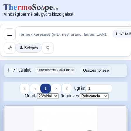
Minőségi termékek, gyors kiszolgálás!
1–1 / 1 tal
🌙
👤 Belépés
🛒
1–1 / 1 találat
Összes törlése
Keresés: “#1794938” ✕
Ugrás:
«
‹
1
›
»
Méret:
Rendezés: