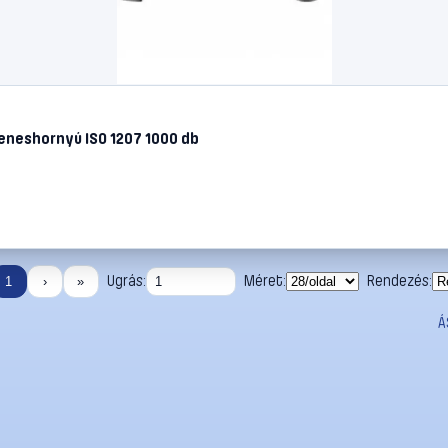
neshornyú ISO 1207 1000 db
Ugrás:
Méret:
Rendezés:
1
›
»
Á