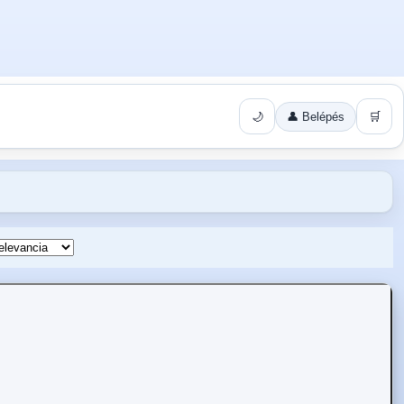
🌙
👤 Belépés
🛒