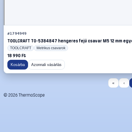
#1794949
TOOLCRAFT TO-5384847 hengeres fejű csavar M5 12 mm egye
TOOLCRAFT
Metrikus csavarok
18 990 Ft
Kosárba
Azonnali vásárlás
«
‹
©
2026
ThermoScope