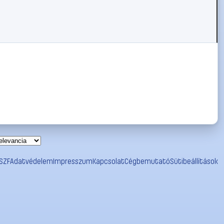
SZF
Adatvédelem
Impresszum
Kapcsolat
Cégbemutató
Sütibeállítások