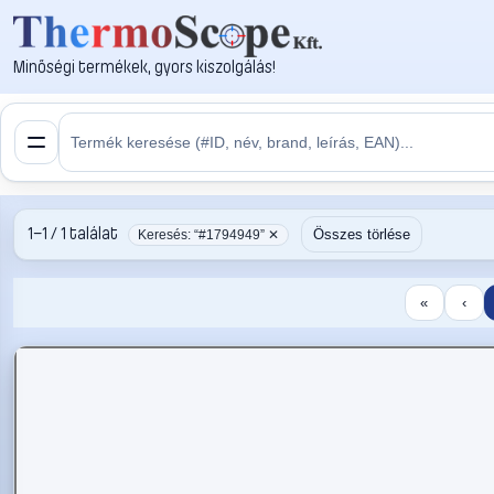
Minőségi termékek, gyors kiszolgálás!
1–1 / 1 találat
Összes törlése
Keresés: “#1794949” ✕
«
‹