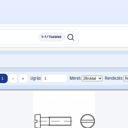
1–1 / 1 találat
Ugrás:
Méret:
Rendezés:
1
›
»