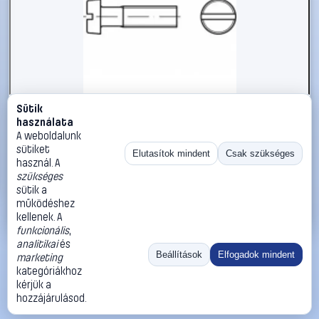
Sütik
#1794951
használata
TOOLCRAFT TO-5384853 hengeres fejű csavar M5 18 mm
A weboldalunk
egyeneshornyú ISO 1207 1000 db
sütiket
Elutasítok mindent
Csak szükséges
használ. A
TOOLCRAFT
Metrikus csavarok
szükséges
18 990 Ft
sütik a
működéshez
Kosárba
Azonnali vásárlás
kellenek. A
funkcionális
,
analitikai
és
Ugrás:
«
‹
1
›
»
Beállítások
Elfogadok mindent
marketing
Méret:
Rendezés:
kategóriákhoz
kérjük a
©
2026
ÁSZF
Adatvédelem
Impresszum
Kapcsolat
hozzájárulásod.
ThermoScope
Cégbemutató
Sütibeállítások