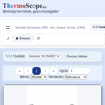
Minőségi termékek, gyors kiszolgálás!
1–1 / 1 tal
🌙
👤 Belépés
🛒
1–1 / 1 találat
Összes törlése
Keresés: “#1794951” ✕
Ugrás:
«
‹
1
›
»
Méret:
Rendezés: