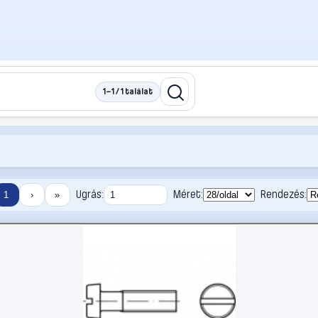
1–1 / 1 találat
Ugrás:
Méret:
Rendezés:
1
›
»