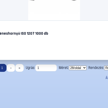
eneshornyú ISO 1207 1000 db
Ugrás:
Méret:
Rendezés:
1
›
»
Á