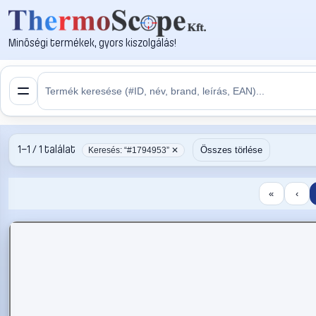
Minőségi termékek, gyors kiszolgálás!
1–1 / 1 találat
Összes törlése
Keresés: “#1794953” ✕
«
‹