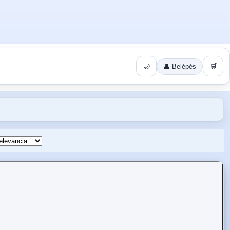
🌙
👤 Belépés
🛒