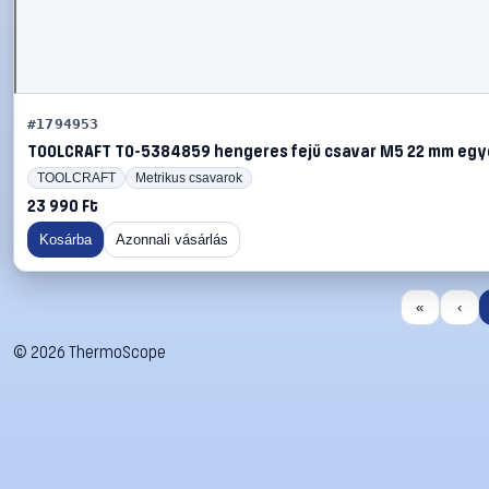
#1794953
TOOLCRAFT TO-5384859 hengeres fejű csavar M5 22 mm egy
TOOLCRAFT
Metrikus csavarok
23 990 Ft
Kosárba
Azonnali vásárlás
«
‹
©
2026
ThermoScope