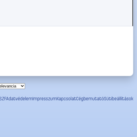
SZF
Adatvédelem
Impresszum
Kapcsolat
Cégbemutató
Sütibeállítások