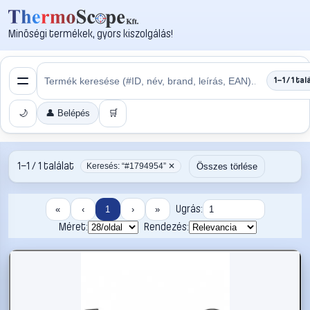
Minőségi termékek, gyors kiszolgálás!
1–1 / 1 tal
🌙
👤 Belépés
🛒
1–1 / 1 találat
Összes törlése
Keresés: “#1794954” ✕
Ugrás:
«
‹
1
›
»
Méret:
Rendezés: