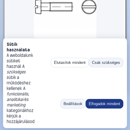
Sütik
#1794954
használata
TOOLCRAFT TO-5384862 hengeres fejű csavar M5 25 mm
A weboldalunk
egyeneshornyú ISO 1207 1000 db
sütiket
Elutasítok mindent
Csak szükséges
használ. A
TOOLCRAFT
Metrikus csavarok
szükséges
24 990 Ft
sütik a
működéshez
Kosárba
Azonnali vásárlás
kellenek. A
funkcionális
,
analitikai
és
Ugrás:
«
‹
1
›
»
Beállítások
Elfogadok mindent
marketing
Méret:
Rendezés:
kategóriákhoz
kérjük a
©
2026
ÁSZF
Adatvédelem
Impresszum
Kapcsolat
hozzájárulásod.
ThermoScope
Cégbemutató
Sütibeállítások