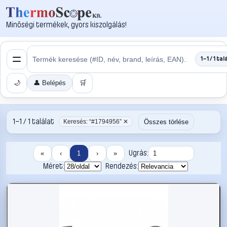
Minőségi termékek, gyors kiszolgálás!
1–1 / 1 tal
🌙
👤 Belépés
🛒
1–1 / 1 találat
Összes törlése
Keresés: “#1794956” ✕
Ugrás:
«
‹
1
›
»
Méret:
Rendezés: