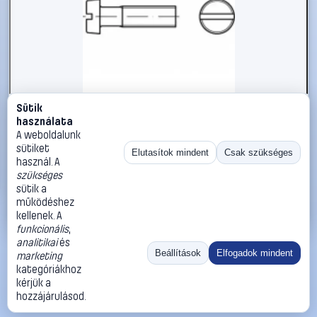
Sütik
#1794956
használata
TOOLCRAFT TO-5384868 hengeres fejű csavar M5 35 mm
A weboldalunk
egyeneshornyú ISO 1207 500 db
sütiket
Elutasítok mindent
Csak szükséges
használ. A
TOOLCRAFT
Metrikus csavarok
szükséges
11 990 Ft
sütik a
működéshez
Kosárba
Azonnali vásárlás
kellenek. A
funkcionális
,
analitikai
és
Ugrás:
«
‹
1
›
»
Beállítások
Elfogadok mindent
marketing
Méret:
Rendezés:
kategóriákhoz
kérjük a
©
2026
ÁSZF
Adatvédelem
Impresszum
Kapcsolat
hozzájárulásod.
ThermoScope
Cégbemutató
Sütibeállítások