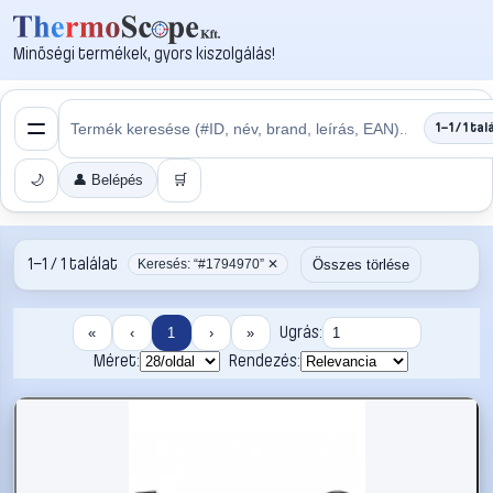
Minőségi termékek, gyors kiszolgálás!
1–1 / 1 tal
🌙
👤 Belépés
🛒
1–1 / 1 találat
Összes törlése
Keresés: “#1794970” ✕
Ugrás:
«
‹
1
›
»
Méret:
Rendezés: