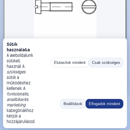
Sütik
#1794970
használata
TOOLCRAFT TO-5384910 hengeres fejű csavar M6 25 mm
A weboldalunk
egyeneshornyú ISO 1207 500 db
sütiket
Elutasítok mindent
Csak szükséges
használ. A
TOOLCRAFT
Metrikus csavarok
szükséges
14 990 Ft
sütik a
működéshez
Kosárba
Azonnali vásárlás
kellenek. A
funkcionális
,
analitikai
és
Ugrás:
«
‹
1
›
»
Beállítások
Elfogadok mindent
marketing
Méret:
Rendezés:
kategóriákhoz
kérjük a
©
2026
ÁSZF
Adatvédelem
Impresszum
Kapcsolat
hozzájárulásod.
ThermoScope
Cégbemutató
Sütibeállítások