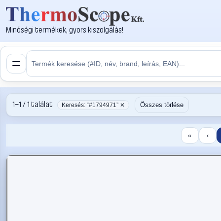
Minőségi termékek, gyors kiszolgálás!
1–1 / 1 találat
Összes törlése
Keresés: “#1794971” ✕
«
‹