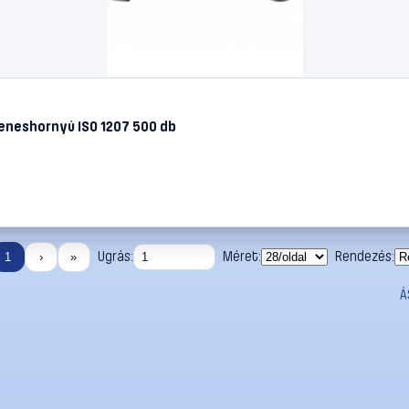
eneshornyú ISO 1207 500 db
Ugrás:
Méret:
Rendezés:
1
›
»
Á