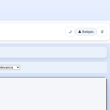
🌙
👤 Belépés
🛒