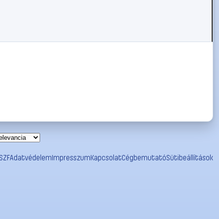
SZF
Adatvédelem
Impresszum
Kapcsolat
Cégbemutató
Sütibeállítások