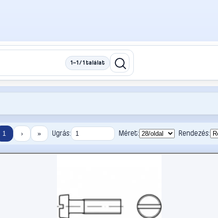
1–1 / 1 találat
Ugrás:
Méret:
Rendezés:
1
›
»