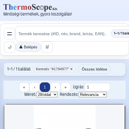
Minőségi termékek, gyors kiszolgálás!
1–1 / 1 tal
🌙
👤 Belépés
🛒
1–1 / 1 találat
Összes törlése
Keresés: “#1794977” ✕
Ugrás:
«
‹
1
›
»
Méret:
Rendezés: