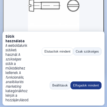
Sütik
#1794977
használata
TOOLCRAFT TO-5384931 hengeres fejű csavar M6 60 mm
A weboldalunk
egyeneshornyú ISO 1207 200 db
sütiket
Elutasítok mindent
Csak szükséges
használ. A
TOOLCRAFT
Metrikus csavarok
szükséges
15 990 Ft
sütik a
működéshez
Kosárba
Azonnali vásárlás
kellenek. A
funkcionális
,
analitikai
és
Ugrás:
«
‹
1
›
»
Beállítások
Elfogadok mindent
marketing
Méret:
Rendezés:
kategóriákhoz
kérjük a
©
2026
ÁSZF
Adatvédelem
Impresszum
Kapcsolat
hozzájárulásod.
ThermoScope
Cégbemutató
Sütibeállítások