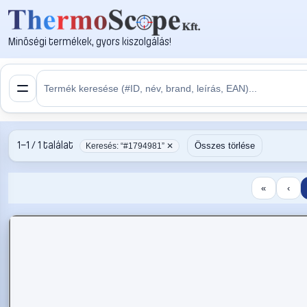
Minőségi termékek, gyors kiszolgálás!
1–1 / 1 találat
Összes törlése
Keresés: “#1794981” ✕
«
‹