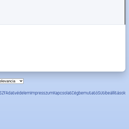
SZF
Adatvédelem
Impresszum
Kapcsolat
Cégbemutató
Sütibeállítások