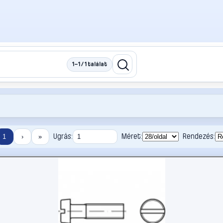
1–1 / 1 találat
Ugrás:
Méret:
Rendezés:
1
›
»