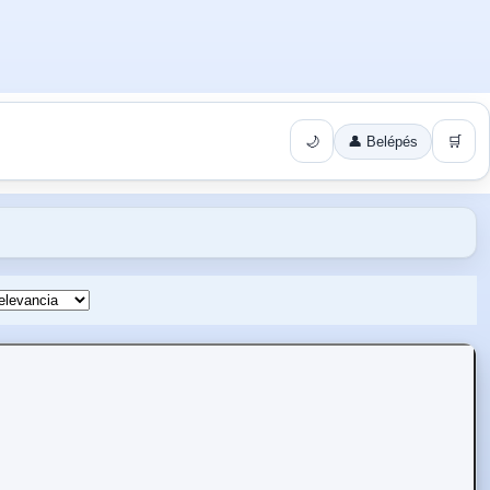
🌙
👤 Belépés
🛒