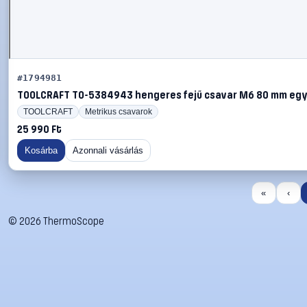
#1794981
TOOLCRAFT TO-5384943 hengeres fejű csavar M6 80 mm egy
TOOLCRAFT
Metrikus csavarok
25 990 Ft
Kosárba
Azonnali vásárlás
«
‹
©
2026
ThermoScope