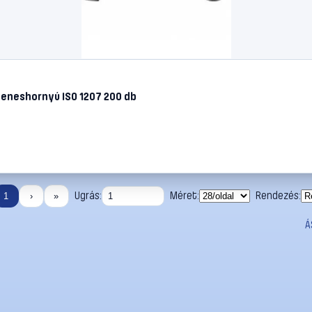
eneshornyú ISO 1207 200 db
Ugrás:
Méret:
Rendezés:
1
›
»
Á