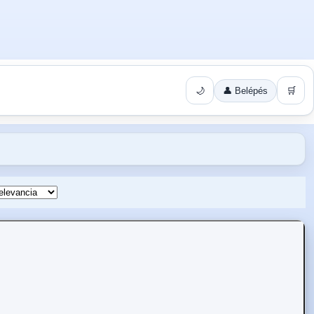
🌙
👤 Belépés
🛒