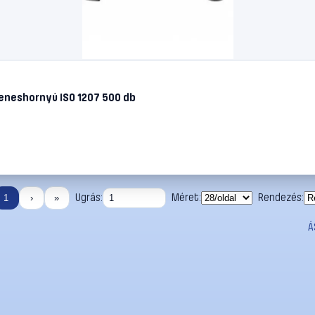
eneshornyú ISO 1207 500 db
Ugrás:
Méret:
Rendezés:
1
›
»
Á