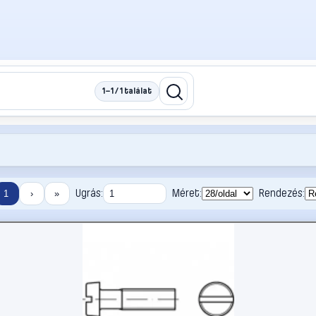
1–1 / 1 találat
Ugrás:
Méret:
Rendezés:
1
›
»