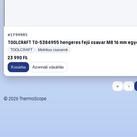
#1794985
TOOLCRAFT TO-5384955 hengeres fejű csavar M8 16 mm egy
TOOLCRAFT
Metrikus csavarok
23 990 Ft
Kosárba
Azonnali vásárlás
«
‹
©
2026
ThermoScope