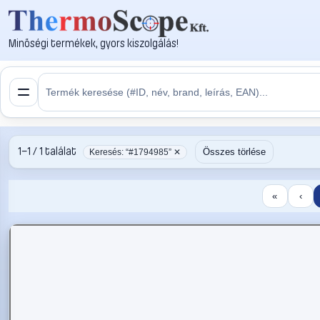
Minőségi termékek, gyors kiszolgálás!
1–1 / 1 találat
Összes törlése
Keresés: “#1794985” ✕
«
‹