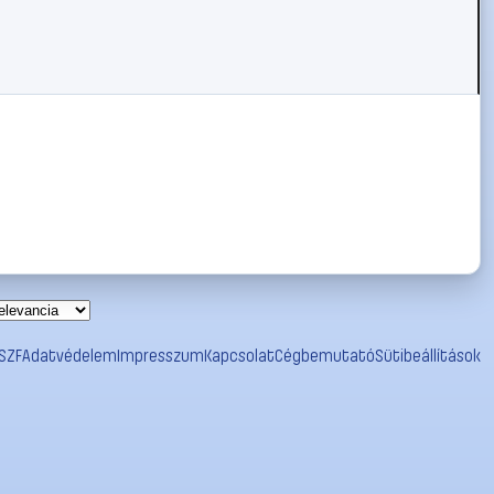
SZF
Adatvédelem
Impresszum
Kapcsolat
Cégbemutató
Sütibeállítások