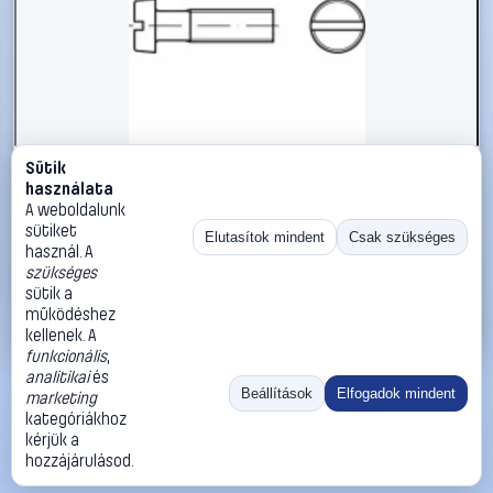
Sütik
#1794997
használata
TOOLCRAFT TO-5384991 hengeres fejű csavar M10 16 mm
A weboldalunk
egyeneshornyú ISO 1207 200 db
sütiket
Elutasítok mindent
Csak szükséges
használ. A
TOOLCRAFT
Metrikus csavarok
szükséges
32 990 Ft
sütik a
működéshez
Kosárba
Azonnali vásárlás
kellenek. A
funkcionális
,
analitikai
és
Ugrás:
«
‹
1
›
»
Beállítások
Elfogadok mindent
marketing
Méret:
Rendezés:
kategóriákhoz
kérjük a
©
2026
ÁSZF
Adatvédelem
Impresszum
Kapcsolat
hozzájárulásod.
ThermoScope
Cégbemutató
Sütibeállítások