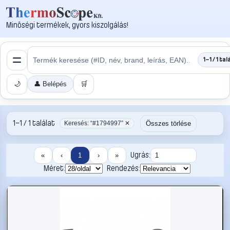
Minőségi termékek, gyors kiszolgálás!
1–1 / 1 tal
🌙
👤 Belépés
🛒
1–1 / 1 találat
Összes törlése
Keresés: “#1794997” ✕
Ugrás:
«
‹
1
›
»
Méret:
Rendezés: