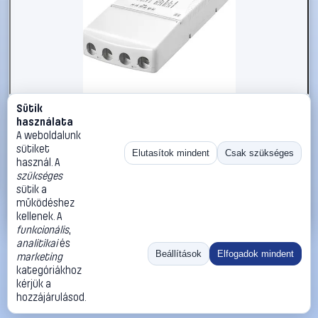
Sütik
#2338798
használata
Tridonic LED meghajtó Állandó áramú 60 W 900 - 1750 mA
A weboldalunk
20 - 54 V 1 db
sütiket
Elutasítok mindent
Csak szükséges
használ. A
Tridonic
LED meghajtók
szükséges
13 990 Ft
sütik a
működéshez
Kosárba
Azonnali vásárlás
kellenek. A
funkcionális
,
analitikai
és
Ugrás:
«
‹
1
›
»
Beállítások
Elfogadok mindent
marketing
Méret:
Rendezés:
kategóriákhoz
kérjük a
©
2026
ÁSZF
Adatvédelem
Impresszum
Kapcsolat
hozzájárulásod.
ThermoScope
Cégbemutató
Sütibeállítások