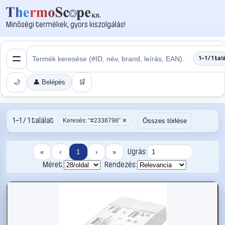
Minőségi termékek, gyors kiszolgálás!
1–1 / 1 tal
🌙
👤 Belépés
🛒
1–1 / 1 találat
Összes törlése
Keresés: “#2338798” ✕
Ugrás:
«
‹
1
›
»
Méret:
Rendezés: