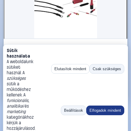
#547660
Sütik
Univerzális zsugorcső, TCN20 Ø (zsugorodás
használata
előtt/után): 38.0 mm/19.0 mm, zsugorodási arány 2 :
A weboldalunk
1fekete
sütiket
Elutasítok mindent
Csak szükséges
használ. A
HellermannTyton
Zsugorcsövek
szükséges
8 190 Ft
sütik a
működéshez
Kosárba
Azonnali vásárlás
kellenek. A
funkcionális
,
analitikai
és
Ugrás:
«
‹
1
›
»
Beállítások
Elfogadok mindent
marketing
Méret:
Rendezés:
kategóriákhoz
kérjük a
©
2026
ÁSZF
Adatvédelem
Impresszum
Kapcsolat
hozzájárulásod.
ThermoScope
Cégbemutató
Sütibeállítások