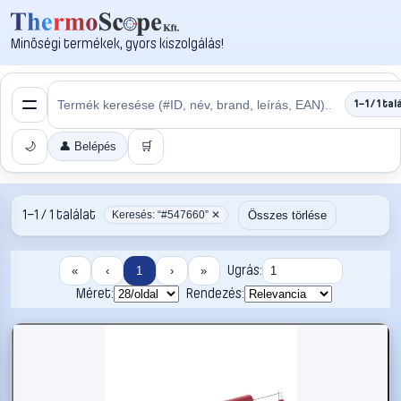
Minőségi termékek, gyors kiszolgálás!
1–1 / 1 tal
🌙
👤 Belépés
🛒
1–1 / 1 találat
Összes törlése
Keresés: “#547660” ✕
Ugrás:
«
‹
1
›
»
Méret:
Rendezés: