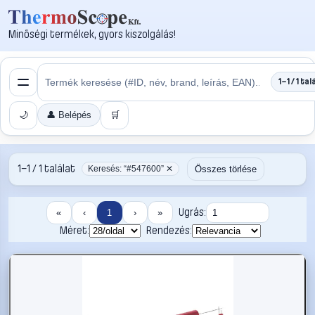
Minőségi termékek, gyors kiszolgálás!
1–1 / 1 tal
🌙
👤 Belépés
🛒
1–1 / 1 találat
Összes törlése
Keresés: “#547600” ✕
Ugrás:
«
‹
1
›
»
Méret:
Rendezés: