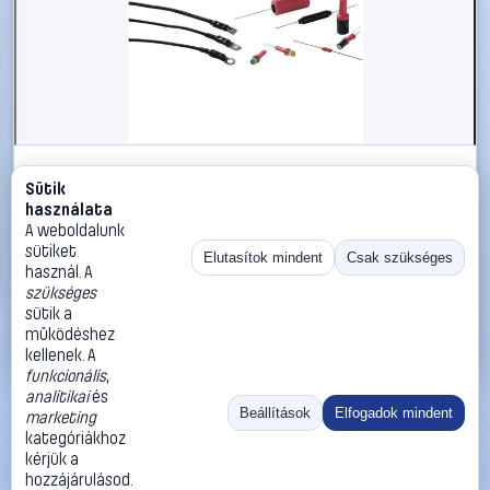
#547600
Sütik
Univerzális zsugorcső, TCN20 Ø (zsugorodás
használata
előtt/után): 6.4 mm/3.2 mm, zsugorodási arány 2 :
A weboldalunk
1fekete
sütiket
Elutasítok mindent
Csak szükséges
használ. A
HellermannTyton
Zsugorcsövek
szükséges
2 390 Ft
sütik a
működéshez
Kosárba
Azonnali vásárlás
kellenek. A
funkcionális
,
analitikai
és
Ugrás:
«
‹
1
›
»
Beállítások
Elfogadok mindent
marketing
Méret:
Rendezés:
kategóriákhoz
kérjük a
©
2026
ÁSZF
Adatvédelem
Impresszum
Kapcsolat
hozzájárulásod.
ThermoScope
Cégbemutató
Sütibeállítások