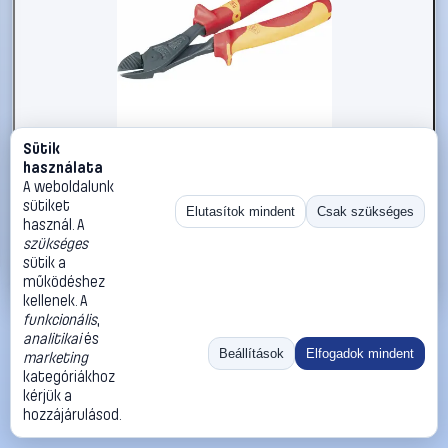
Sütik
#813849
használata
VDE elektro erő oldalcsípőfogó 200 mm
A weboldalunk
sütiket
NWS
Oldalcsípő fogó
Elutasítok mindent
Csak szükséges
használ. A
14 990 Ft
szükséges
sütik a
Kosárba
Azonnali vásárlás
működéshez
kellenek. A
funkcionális
,
Ugrás:
«
‹
1
›
»
analitikai
és
Méret:
Rendezés:
Beállítások
Elfogadok mindent
marketing
kategóriákhoz
©
2026
ÁSZF
Adatvédelem
Impresszum
Kapcsolat
kérjük a
ThermoScope
Cégbemutató
Sütibeállítások
hozzájárulásod.