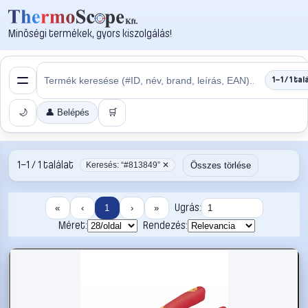
Minőségi termékek, gyors kiszolgálás!
1–1 / 1 tal
🌙
👤 Belépés
🛒
1–1 / 1 találat
Összes törlése
Keresés: “#813849” ✕
Ugrás:
«
‹
1
›
»
Méret:
Rendezés: