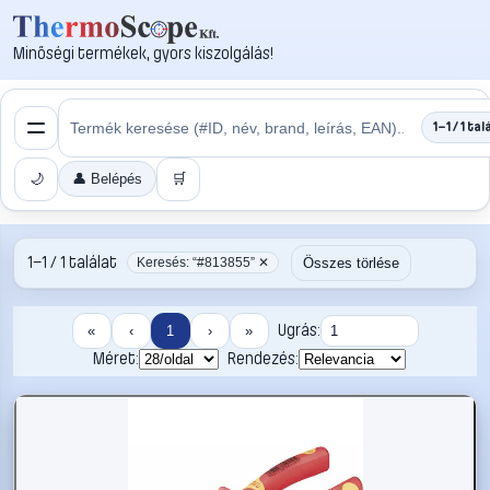
Minőségi termékek, gyors kiszolgálás!
1–1 / 1 tal
🌙
👤 Belépés
🛒
1–1 / 1 találat
Összes törlése
Keresés: “#813855” ✕
Ugrás:
«
‹
1
›
»
Méret:
Rendezés: