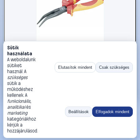
Sütik
#813855
használata
VDE szigetelt telefonfogó, hajlított csőrű gólyacsőr
A weboldalunk
fogó 45° 205 mm NWS 1411-69-VDE-205
sütiket
Elutasítok mindent
Csak szükséges
használ. A
NWS
Telefonfogók
szükséges
12 990 Ft
sütik a
működéshez
Kosárba
Azonnali vásárlás
kellenek. A
funkcionális
,
analitikai
és
Ugrás:
«
‹
1
›
»
Beállítások
Elfogadok mindent
marketing
Méret:
Rendezés:
kategóriákhoz
kérjük a
©
2026
ÁSZF
Adatvédelem
Impresszum
Kapcsolat
hozzájárulásod.
ThermoScope
Cégbemutató
Sütibeállítások