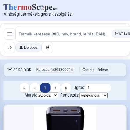
Minőségi termékek, gyors kiszolgálás!
1–1 / 1 tal
🌙
👤 Belépés
🛒
1–1 / 1 találat
Összes törlése
Keresés: “#2613096” ✕
Ugrás:
«
‹
1
›
»
Méret:
Rendezés: