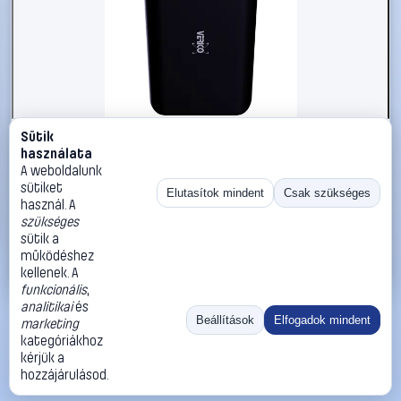
Sütik
#2613096
használata
Verico Power Pro PD Powerbank 20000 mAh Power
A weboldalunk
Delivery LiPo USB-A, USB-C® Fekete
sütiket
Elutasítok mindent
Csak szükséges
használ. A
Verico
Powerbankok, külső akkumulátorok
szükséges
10 990 Ft
sütik a
működéshez
Kosárba
Azonnali vásárlás
kellenek. A
funkcionális
,
analitikai
és
Ugrás:
«
‹
1
›
»
Beállítások
Elfogadok mindent
marketing
Méret:
Rendezés:
kategóriákhoz
kérjük a
©
2026
ÁSZF
Adatvédelem
Impresszum
Kapcsolat
hozzájárulásod.
ThermoScope
Cégbemutató
Sütibeállítások