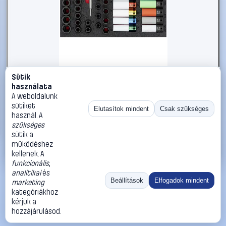
Sütik
#2866066
használata
Vigor Dugókulcs betét készlet 1/2 (12,5 mm) 33 részes
A weboldalunk
V7324
sütiket
Elutasítok mindent
Csak szükséges
használ. A
Vigor
Dugókulcs készletek
szükséges
118 990 Ft
sütik a
működéshez
Kosárba
Azonnali vásárlás
kellenek. A
funkcionális
,
analitikai
és
Ugrás:
«
‹
1
›
»
Beállítások
Elfogadok mindent
marketing
Méret:
Rendezés:
kategóriákhoz
kérjük a
©
2026
ÁSZF
Adatvédelem
Impresszum
Kapcsolat
hozzájárulásod.
ThermoScope
Cégbemutató
Sütibeállítások