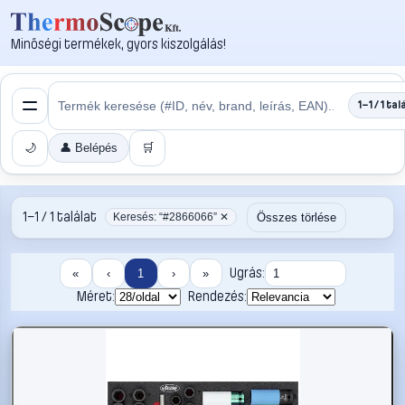
Minőségi termékek, gyors kiszolgálás!
1–1 / 1 tal
🌙
👤 Belépés
🛒
1–1 / 1 találat
Összes törlése
Keresés: “#2866066” ✕
Ugrás:
«
‹
1
›
»
Méret:
Rendezés: