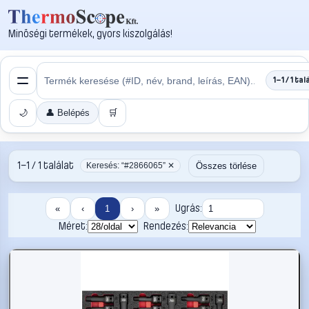
Minőségi termékek, gyors kiszolgálás!
1–1 / 1 tal
🌙
👤 Belépés
🛒
1–1 / 1 találat
Összes törlése
Keresés: “#2866065” ✕
Ugrás:
«
‹
1
›
»
Méret:
Rendezés: