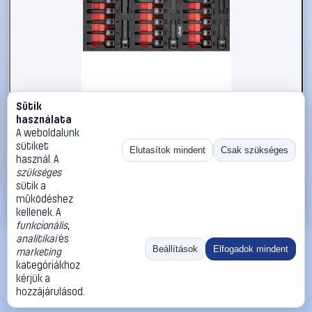
Sütik
#2866065
használata
Vigor Ütvefúró dugókulcs betét készlet 1/2 (12,5 mm) 24
A weboldalunk
részes V5603
sütiket
Elutasítok mindent
Csak szükséges
használ. A
Vigor
Dugókulcs készletek
szükséges
86 990 Ft
sütik a
működéshez
Kosárba
Azonnali vásárlás
kellenek. A
funkcionális
,
analitikai
és
Ugrás:
«
‹
1
›
»
Beállítások
Elfogadok mindent
marketing
Méret:
Rendezés:
kategóriákhoz
kérjük a
©
2026
ÁSZF
Adatvédelem
Impresszum
Kapcsolat
hozzájárulásod.
ThermoScope
Cégbemutató
Sütibeállítások