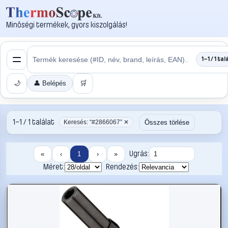
Minőségi termékek, gyors kiszolgálás!
1–1 / 1 tal
🌙
👤 Belépés
🛒
1–1 / 1 találat
Összes törlése
Keresés: “#2866067” ✕
Ugrás:
«
‹
1
›
»
Méret:
Rendezés: