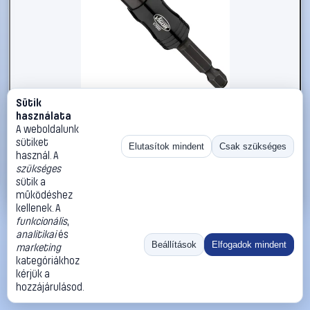
Sütik
#2866067
használata
Vigor Bittartó 88 mm 1/4 (6,3 mm)
A weboldalunk
sütiket
Vigor
Bit tartók, mágneses betéttartók
Elutasítok mindent
Csak szükséges
használ. A
6 490 Ft
szükséges
sütik a
Kosárba
Azonnali vásárlás
működéshez
kellenek. A
funkcionális
,
Ugrás:
«
‹
1
›
»
analitikai
és
Méret:
Rendezés:
Beállítások
Elfogadok mindent
marketing
kategóriákhoz
©
2026
ÁSZF
Adatvédelem
Impresszum
Kapcsolat
kérjük a
ThermoScope
Cégbemutató
Sütibeállítások
hozzájárulásod.