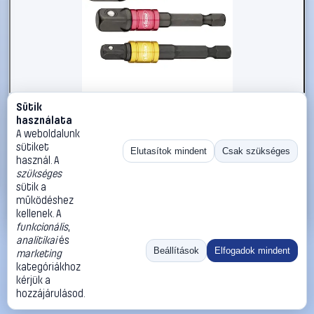
Sütik
#2866070
használata
Vigor V7603/3 Dugókulcs adapter készlet 6.3 mm 1/4 coll
A weboldalunk
Meghajtás (csavarhúzó) 1/4 (6,3 mm) 1 készlet
sütiket
Elutasítok mindent
Csak szükséges
használ. A
Vigor
Dugókulcs tartozékok
szükséges
5 990 Ft
sütik a
működéshez
Kosárba
Azonnali vásárlás
kellenek. A
funkcionális
,
analitikai
és
Ugrás:
«
‹
1
›
»
Beállítások
Elfogadok mindent
marketing
Méret:
Rendezés:
kategóriákhoz
kérjük a
©
2026
ÁSZF
Adatvédelem
Impresszum
Kapcsolat
hozzájárulásod.
ThermoScope
Cégbemutató
Sütibeállítások