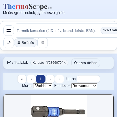
Minőségi termékek, gyors kiszolgálás!
1–1 / 1 tal
🌙
👤 Belépés
🛒
1–1 / 1 találat
Összes törlése
Keresés: “#2866070” ✕
Ugrás:
«
‹
1
›
»
Méret:
Rendezés: