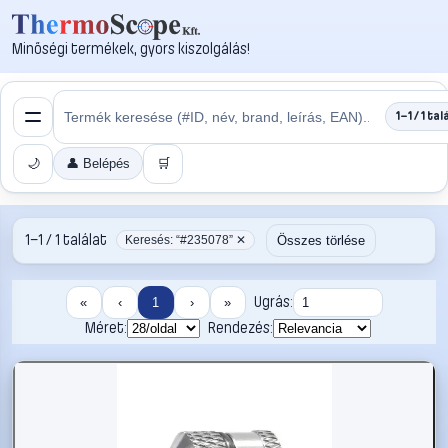
Minőségi termékek, gyors kiszolgálás!
1–1 / 1 tal
🌙
👤 Belépés
🛒
1–1 / 1 találat
Összes törlése
Keresés: “#235078” ✕
Ugrás:
«
‹
1
›
»
Méret:
Rendezés: