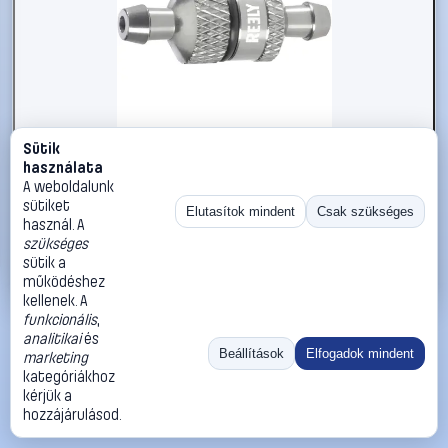
Sütik
#235078
használata
Visszacsapó szelep üzemanyaghoz Reely
A weboldalunk
sütiket
Reely
RC üzemanyag szűrők
Elutasítok mindent
Csak szükséges
használ. A
2 490 Ft
szükséges
sütik a
Kosárba
Azonnali vásárlás
működéshez
kellenek. A
funkcionális
,
Ugrás:
«
‹
1
›
»
analitikai
és
Méret:
Rendezés:
Beállítások
Elfogadok mindent
marketing
kategóriákhoz
©
2026
ÁSZF
Adatvédelem
Impresszum
Kapcsolat
kérjük a
ThermoScope
Cégbemutató
Sütibeállítások
hozzájárulásod.