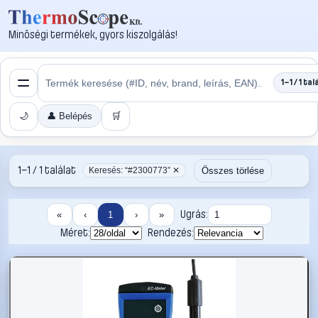
Minőségi termékek, gyors kiszolgálás!
1–1 / 1 tal
🌙
👤 Belépés
🛒
1–1 / 1 találat
Összes törlése
Keresés: “#2300773” ✕
Ugrás:
«
‹
1
›
»
Méret:
Rendezés: