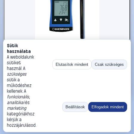
Sütik
#2300773
használata
Vízálló kompakt vezetőképesség mérő 0...5000 μS/cm,
A weboldalunk
Greisinger G1409-L01
sütiket
Elutasítok mindent
Csak szükséges
használ. A
Greisinger
Vízmérőműszerek, folyadékanalízis
szükséges
88 990 Ft
sütik a
működéshez
Kosárba
Azonnali vásárlás
kellenek. A
funkcionális
,
analitikai
és
Ugrás:
«
‹
1
›
»
Beállítások
Elfogadok mindent
marketing
Méret:
Rendezés:
kategóriákhoz
kérjük a
©
2026
ÁSZF
Adatvédelem
Impresszum
Kapcsolat
hozzájárulásod.
ThermoScope
Cégbemutató
Sütibeállítások