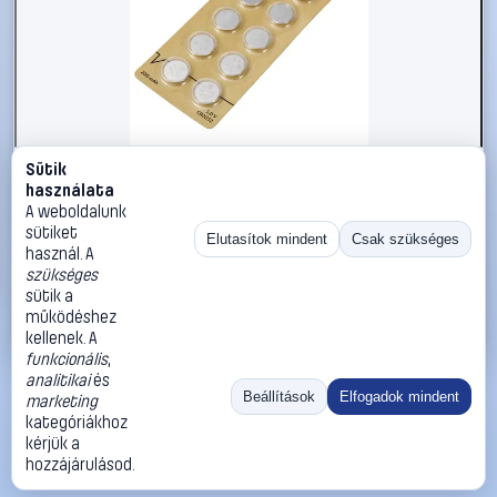
Sütik
#3221599
használata
VOLTCRAFT CR 2032 Gombelem 3 V 220 mAh Lítium VC-
A weboldalunk
16107995 10 db
sütiket
Elutasítok mindent
Csak szükséges
használ. A
VOLTCRAFT
Gombelemek
szükséges
1 590 Ft
sütik a
működéshez
Kosárba
Azonnali vásárlás
kellenek. A
funkcionális
,
analitikai
és
Ugrás:
«
‹
1
›
»
Beállítások
Elfogadok mindent
marketing
Méret:
Rendezés:
kategóriákhoz
kérjük a
©
2026
ÁSZF
Adatvédelem
Impresszum
Kapcsolat
hozzájárulásod.
ThermoScope
Cégbemutató
Sütibeállítások