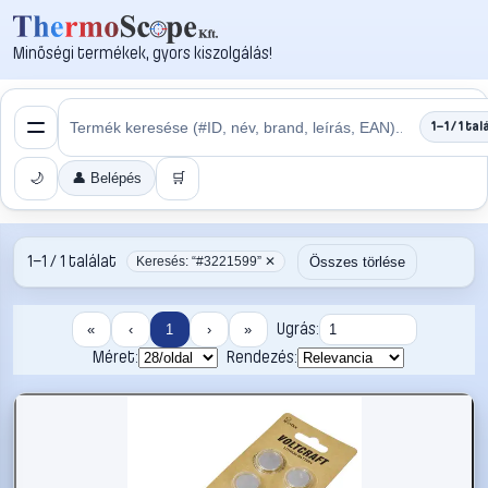
Minőségi termékek, gyors kiszolgálás!
1–1 / 1 tal
🌙
👤 Belépés
🛒
1–1 / 1 találat
Összes törlése
Keresés: “#3221599” ✕
Ugrás:
«
‹
1
›
»
Méret:
Rendezés: