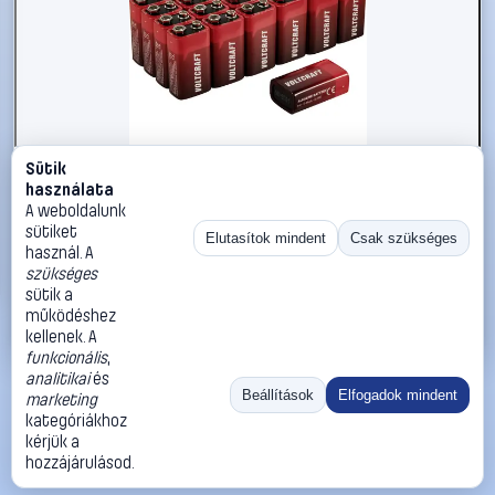
Sütik
#3221598
használata
VOLTCRAFT VC-16107990 9V-os elem Alkáli mangán 550
A weboldalunk
mAh 9 V 30 db
sütiket
Elutasítok mindent
Csak szükséges
használ. A
VOLTCRAFT
9 V-os elemek
szükséges
14 990 Ft
sütik a
működéshez
Kosárba
Azonnali vásárlás
kellenek. A
funkcionális
,
analitikai
és
Ugrás:
«
‹
1
›
»
Beállítások
Elfogadok mindent
marketing
Méret:
Rendezés:
kategóriákhoz
kérjük a
©
2026
ÁSZF
Adatvédelem
Impresszum
Kapcsolat
hozzájárulásod.
ThermoScope
Cégbemutató
Sütibeállítások