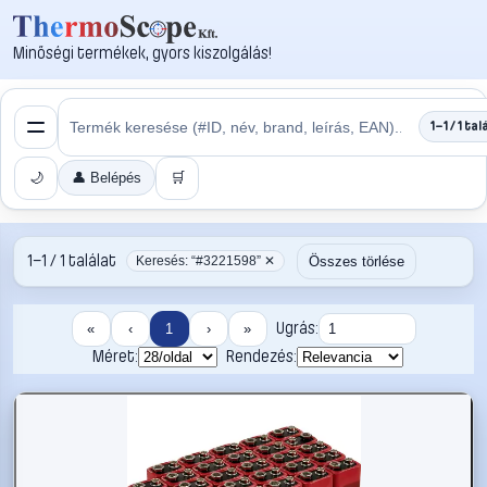
Minőségi termékek, gyors kiszolgálás!
1–1 / 1 tal
🌙
👤 Belépés
🛒
1–1 / 1 találat
Összes törlése
Keresés: “#3221598” ✕
Ugrás:
«
‹
1
›
»
Méret:
Rendezés: