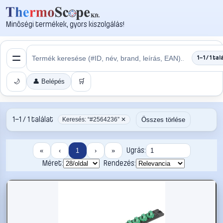
Minőségi termékek, gyors kiszolgálás!
1–1 / 1 tal
🌙
👤 Belépés
🛒
1–1 / 1 találat
Összes törlése
Keresés: “#2564236” ✕
Ugrás:
«
‹
1
›
»
Méret:
Rendezés: