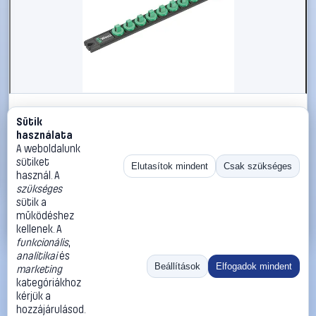
#2564236
Sütik
Wera 05136421001 9601 Mágneses foglalat szalag
használata
csavarással rögzítésre, 3/8 (H x Sz x Ma) 340 x 30 x 30
A weboldalunk
mm 1 db
sütiket
Elutasítok mindent
Csak szükséges
használ. A
Wera
Szerszámtartó lécek
szükséges
10 990 Ft
sütik a
működéshez
Kosárba
Azonnali vásárlás
kellenek. A
funkcionális
,
analitikai
és
Ugrás:
«
‹
1
›
»
Beállítások
Elfogadok mindent
marketing
Méret:
Rendezés:
kategóriákhoz
kérjük a
©
2026
ÁSZF
Adatvédelem
Impresszum
Kapcsolat
hozzájárulásod.
ThermoScope
Cégbemutató
Sütibeállítások