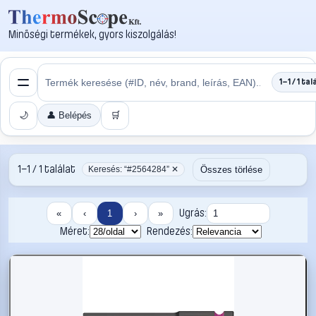
Minőségi termékek, gyors kiszolgálás!
1–1 / 1 tal
🌙
👤 Belépés
🛒
1–1 / 1 találat
Összes törlése
Keresés: “#2564284” ✕
Ugrás:
«
‹
1
›
»
Méret:
Rendezés: