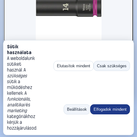
Sütik
#2564284
használata
Wera 8790 C Impaktor Deep 05004831001 Belső hatlap
A weboldalunk
Dugókulcs betét 14 mm 1/2 (12,5 mm)
sütiket
Elutasítok mindent
Csak szükséges
használ. A
Wera
Dugókulcs betétek
szükséges
5 590 Ft
sütik a
működéshez
Kosárba
Azonnali vásárlás
kellenek. A
funkcionális
,
analitikai
és
Ugrás:
«
‹
1
›
»
Beállítások
Elfogadok mindent
marketing
Méret:
Rendezés:
kategóriákhoz
kérjük a
©
2026
ÁSZF
Adatvédelem
Impresszum
Kapcsolat
hozzájárulásod.
ThermoScope
Cégbemutató
Sütibeállítások