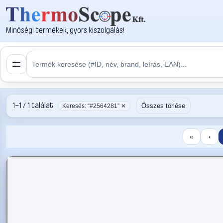
Minőségi termékek, gyors kiszolgálás!
1–1 / 1 találat
Összes törlése
Keresés: “#2564281” ✕
«
‹