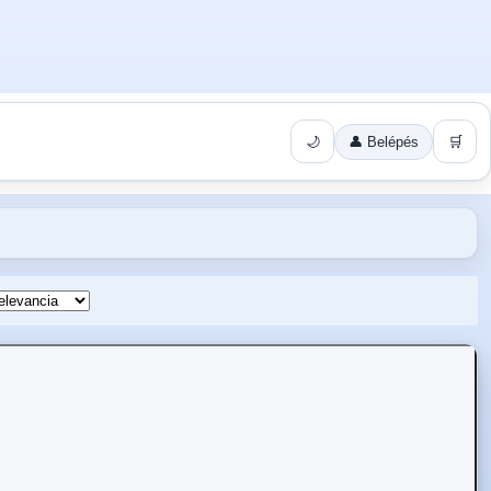
🌙
👤 Belépés
🛒