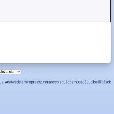
SZF
Adatvédelem
Impresszum
Kapcsolat
Cégbemutató
Sütibeállítások