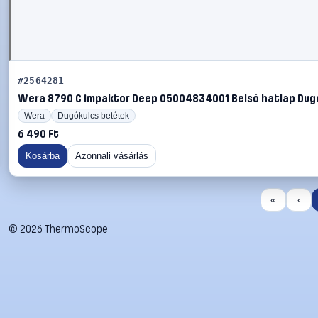
#2564281
Wera 8790 C Impaktor Deep 05004834001 Belső hatlap Dugók
Wera
Dugókulcs betétek
6 490 Ft
Kosárba
Azonnali vásárlás
«
‹
©
2026
ThermoScope