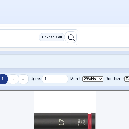
1–1 / 1 találat
Ugrás:
Méret:
Rendezés:
1
›
»