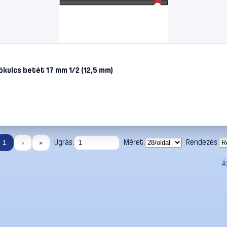
ulcs betét 17 mm 1/2 (12,5 mm)
Ugrás:
Méret:
Rendezés:
1
›
»
Á