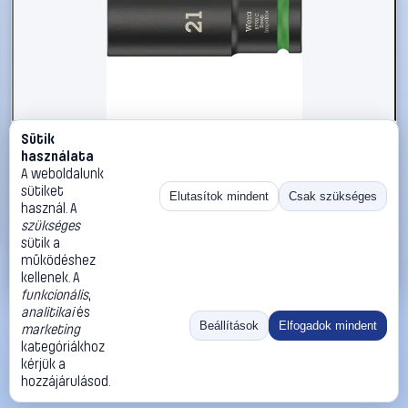
Sütik
#2564278
használata
Wera 8790 C Impaktor Deep 05004837001 Belső hatlap
A weboldalunk
Dugókulcs betét 21 mm 21 mm 1/2 (12,5 mm)
sütiket
Elutasítok mindent
Csak szükséges
használ. A
Wera
Dugókulcs betétek
szükséges
6 490 Ft
sütik a
működéshez
Kosárba
Azonnali vásárlás
kellenek. A
funkcionális
,
analitikai
és
Ugrás:
«
‹
1
›
»
Beállítások
Elfogadok mindent
marketing
Méret:
Rendezés:
kategóriákhoz
kérjük a
©
2026
ÁSZF
Adatvédelem
Impresszum
Kapcsolat
hozzájárulásod.
ThermoScope
Cégbemutató
Sütibeállítások