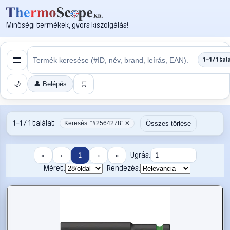
Minőségi termékek, gyors kiszolgálás!
1–1 / 1 tal
🌙
👤 Belépés
🛒
1–1 / 1 találat
Összes törlése
Keresés: “#2564278” ✕
Ugrás:
«
‹
1
›
»
Méret:
Rendezés: