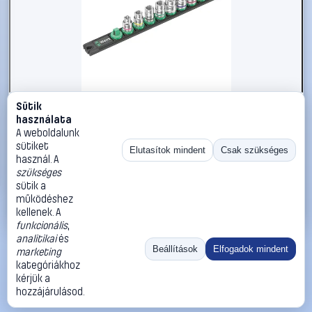
Sütik
#2564242
használata
Wera B 4 Zyklop Dugókulcs készlet Collos 3/8 9 részes
A weboldalunk
05005430001
sütiket
Elutasítok mindent
Csak szükséges
használ. A
Wera
Dugókulcs készletek
szükséges
27 990 Ft
sütik a
működéshez
Kosárba
Azonnali vásárlás
kellenek. A
funkcionális
,
analitikai
és
Ugrás:
«
‹
1
›
»
Beállítások
Elfogadok mindent
marketing
Méret:
Rendezés:
kategóriákhoz
kérjük a
©
2026
ÁSZF
Adatvédelem
Impresszum
Kapcsolat
hozzájárulásod.
ThermoScope
Cégbemutató
Sütibeállítások