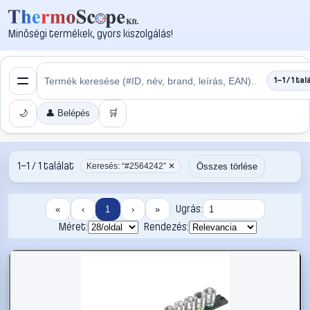
Minőségi termékek, gyors kiszolgálás!
1–1 / 1 tal
🌙
👤 Belépés
🛒
1–1 / 1 találat
Összes törlése
Keresés: “#2564242” ✕
Ugrás:
«
‹
1
›
»
Méret:
Rendezés: