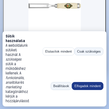
Sütik
#1785498
használata
Wilh. Schmitt & Comp. 1001012 Egyenes véső
A weboldalunk
sütiket
Kirschen
Vésők, feszítővasak
Elutasítok mindent
Csak szükséges
használ. A
8 190 Ft
szükséges
sütik a
Kosárba
Azonnali vásárlás
működéshez
kellenek. A
funkcionális
,
Ugrás:
«
‹
1
›
»
analitikai
és
Méret:
Rendezés:
Beállítások
Elfogadok mindent
marketing
kategóriákhoz
©
2026
ÁSZF
Adatvédelem
Impresszum
Kapcsolat
kérjük a
ThermoScope
Cégbemutató
Sütibeállítások
hozzájárulásod.