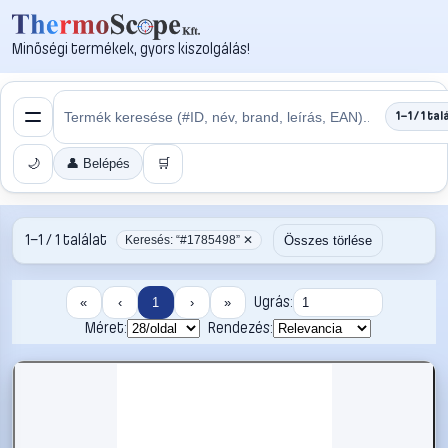
Minőségi termékek, gyors kiszolgálás!
1–1 / 1 tal
🌙
👤 Belépés
🛒
1–1 / 1 találat
Összes törlése
Keresés: “#1785498” ✕
Ugrás:
«
‹
1
›
»
Méret:
Rendezés: