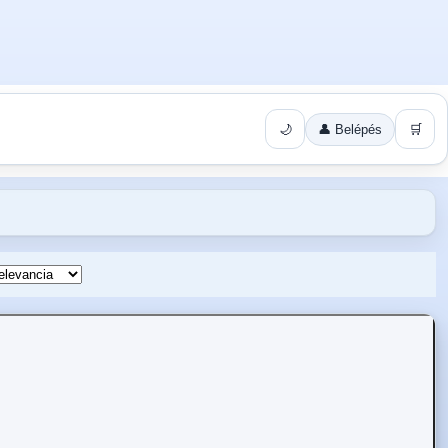
🌙
👤 Belépés
🛒