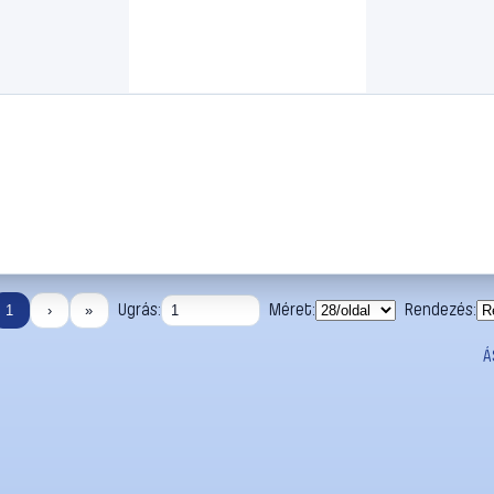
Ugrás:
Méret:
Rendezés:
1
›
»
Á