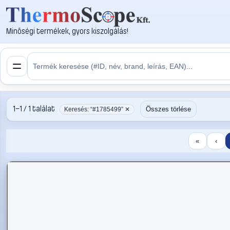
Minőségi termékek, gyors kiszolgálás!
1–1 / 1 találat
Összes törlése
Keresés: “#1785499” ✕
«
‹