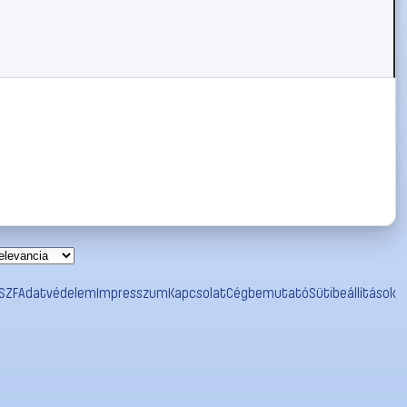
SZF
Adatvédelem
Impresszum
Kapcsolat
Cégbemutató
Sütibeállítások