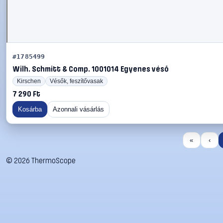
#1785499
Wilh. Schmitt & Comp. 1001014 Egyenes véső
Kirschen
Vésők, feszítővasak
7 290 Ft
Kosárba
Azonnali vásárlás
«
‹
©
2026
ThermoScope