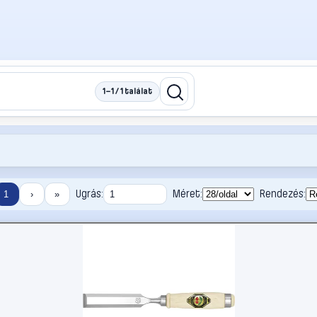
1–1 / 1 találat
Ugrás:
Méret:
Rendezés:
1
›
»