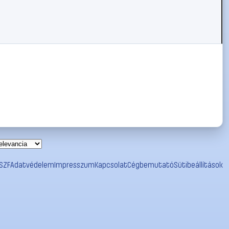
SZF
Adatvédelem
Impresszum
Kapcsolat
Cégbemutató
Sütibeállítások