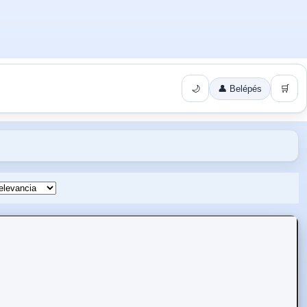
🌙
👤 Belépés
🛒