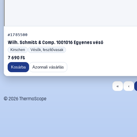
#1785500
Wilh. Schmitt & Comp. 1001016 Egyenes véső
Kirschen
Vésők, feszítővasak
7 690 Ft
Kosárba
Azonnali vásárlás
«
‹
©
2026
ThermoScope