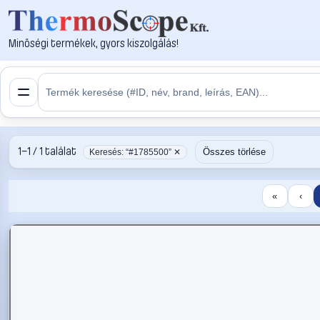
Minőségi termékek, gyors kiszolgálás!
1–1 / 1 találat
Összes törlése
Keresés: “#1785500” ✕
«
‹