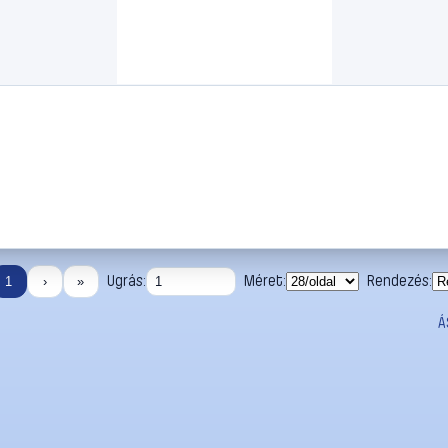
Ugrás:
Méret:
Rendezés:
1
›
»
Á