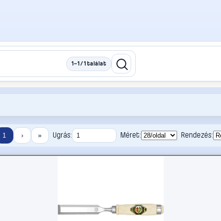
1–1 / 1 találat
Ugrás:
Méret:
Rendezés:
1
›
»