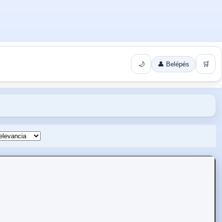
🌙
👤 Belépés
🛒