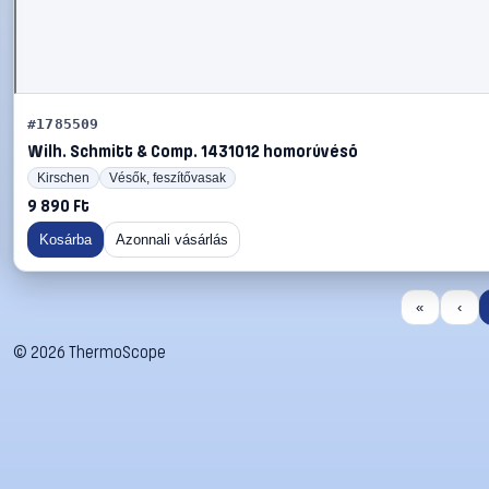
#1785509
Wilh. Schmitt & Comp. 1431012 homorúvéső
Kirschen
Vésők, feszítővasak
9 890 Ft
Kosárba
Azonnali vásárlás
«
‹
©
2026
ThermoScope