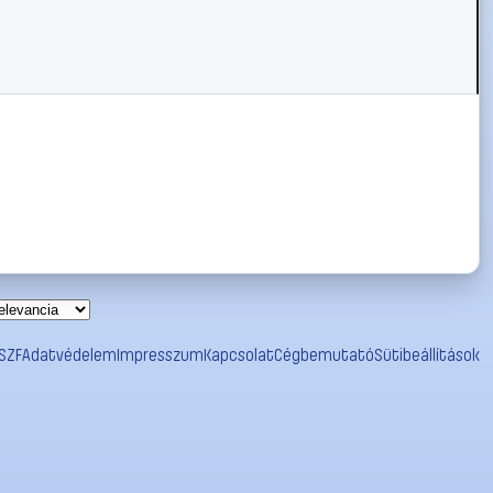
SZF
Adatvédelem
Impresszum
Kapcsolat
Cégbemutató
Sütibeállítások