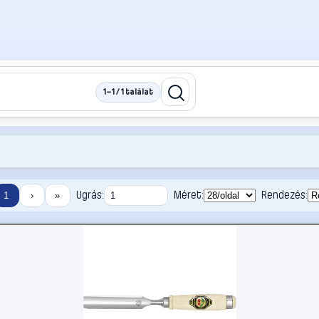
1–1 / 1 találat
Ugrás:
Méret:
Rendezés:
1
›
»