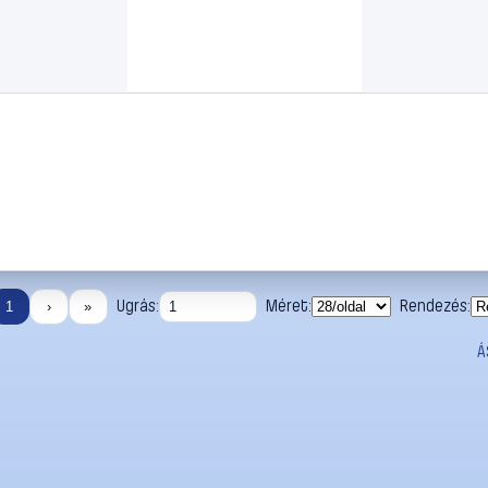
Ugrás:
Méret:
Rendezés:
1
›
»
Á