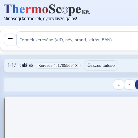
Minőségi termékek, gyors kiszolgálás!
1–1 / 1 találat
Összes törlése
Keresés: “#1785509” ✕
«
‹