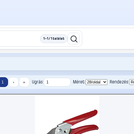
1–1 / 1 találat
Ugrás:
Méret:
Rendezés:
1
›
»