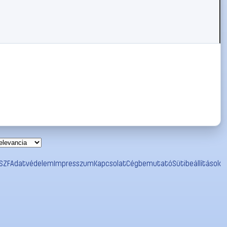
SZF
Adatvédelem
Impresszum
Kapcsolat
Cégbemutató
Sütibeállítások