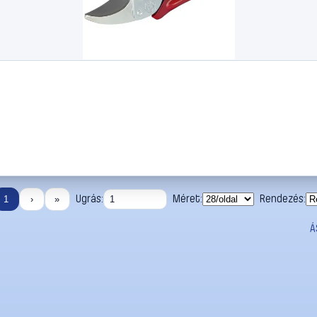
Ugrás:
Méret:
Rendezés:
1
›
»
Á