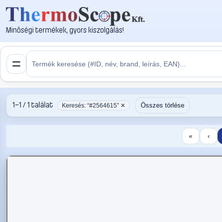
Minőségi termékek, gyors kiszolgálás!
1–1 / 1 találat
Összes törlése
Keresés: “#2564615” ✕
«
‹