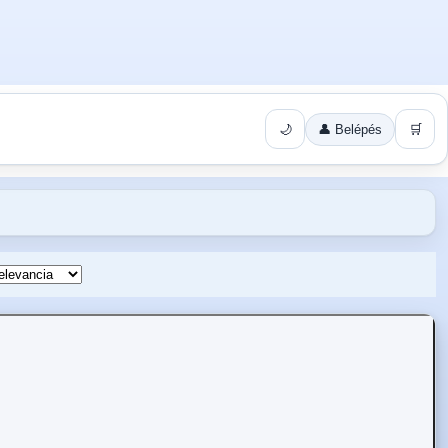
🌙
👤 Belépés
🛒