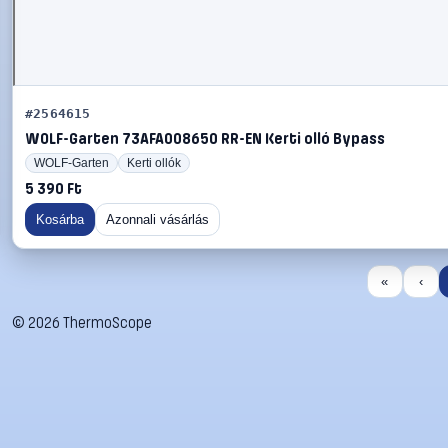
#2564615
WOLF-Garten 73AFA008650 RR-EN Kerti olló Bypass
WOLF-Garten
Kerti ollók
5 390 Ft
Kosárba
Azonnali vásárlás
«
‹
©
2026
ThermoScope