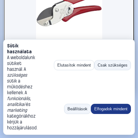
Sütik
#2564616
használata
WOLF-Garten 73AFA009650 RS-EN Kerti olló Amboss
A weboldalunk
sütiket
WOLF-Garten
Kerti ollók
Elutasítok mindent
Csak szükséges
használ. A
5 390 Ft
szükséges
sütik a
Kosárba
Azonnali vásárlás
működéshez
kellenek. A
funkcionális
,
Ugrás:
«
‹
1
›
»
analitikai
és
Méret:
Rendezés:
Beállítások
Elfogadok mindent
marketing
kategóriákhoz
©
2026
ÁSZF
Adatvédelem
Impresszum
Kapcsolat
kérjük a
ThermoScope
Cégbemutató
Sütibeállítások
hozzájárulásod.