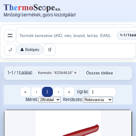
Minőségi termékek, gyors kiszolgálás!
1–1 / 1 tal
🌙
👤 Belépés
🛒
1–1 / 1 találat
Összes törlése
Keresés: “#2564616” ✕
Ugrás:
«
‹
1
›
»
Méret:
Rendezés: