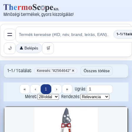
Minőségi termékek, gyors kiszolgálás!
1–1 / 1 tal
🌙
👤 Belépés
🛒
1–1 / 1 találat
Összes törlése
Keresés: “#2564642” ✕
Ugrás:
«
‹
1
›
»
Méret:
Rendezés: