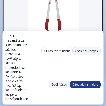
Sütik
#2564642
használata
WOLF-Garten 73CGA004650 POWER CUT RR 650 Ágvágó
A weboldalunk
Bypass
sütiket
Elutasítok mindent
Csak szükséges
használ. A
WOLF-Garten
Ágvágók
szükséges
15 990 Ft
sütik a
működéshez
Kosárba
Azonnali vásárlás
kellenek. A
funkcionális
,
analitikai
és
Ugrás:
«
‹
1
›
»
Beállítások
Elfogadok mindent
marketing
Méret:
Rendezés:
kategóriákhoz
kérjük a
©
2026
ÁSZF
Adatvédelem
Impresszum
Kapcsolat
hozzájárulásod.
ThermoScope
Cégbemutató
Sütibeállítások